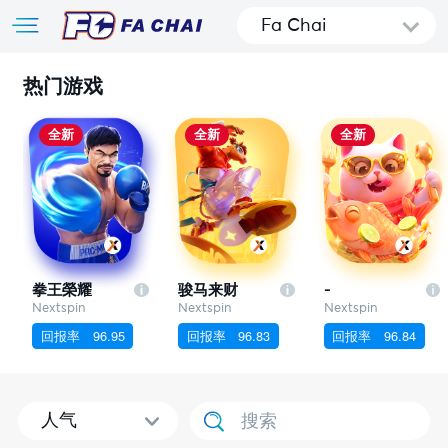
Fa Chai
热门游戏
全新
全新
全新
拳王榮耀
骏马来财
-
Nextspin
Nextspin
Nextspin
回报率
96.95
回报率
96.83
回报率
96.84
人气