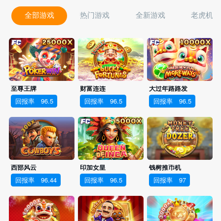
全部游戏
热门游戏
全新游戏
老虎机
至尊王牌
财富连连
大过年路路发
回报率
96.5
回报率
96.5
回报率
96.5
西部风云
印加女皇
钱树推币机
回报率
96.44
回报率
96.5
回报率
97