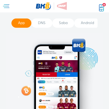
App
DNS
Saba
Android