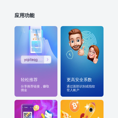
应用功能
轻松推荐
更高安全系数
分享推荐链接，赚取
通过面部识别或指纹
佣金
登入账户