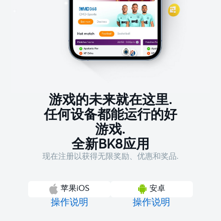
游戏的未来就在这里.
任何设备都能运行的好
游戏.
全新BK8应用
现在注册以获得无限奖励、优惠和奖品.
苹果iOS
安卓
操作说明
操作说明