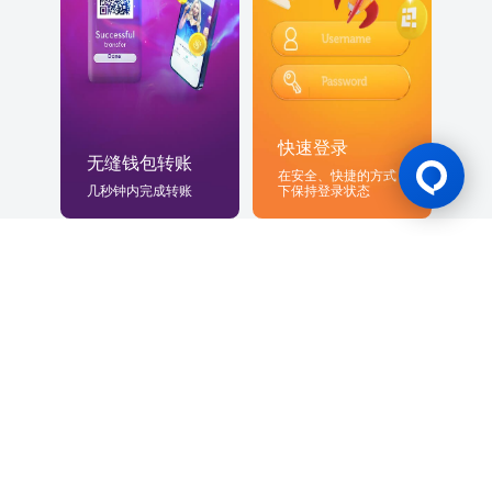
快速登录
无缝钱包转账
在安全、快捷的方式
几秒钟内完成转账
下保持登录状态
官方赞助商
冠名赞助
官方合作伙伴
BK8 Gresini Racing
Burnley F.C.
2
BWF Thomas & Uber Cup
HSBC BWF Wo
MotoGP 2026
2022-2026
Finals 2026
Finals 
奖项提名