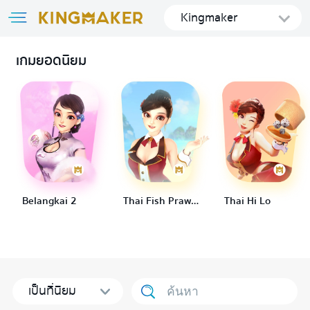
Kingmaker
เกมยอดนิยม
Belangkai 2
Thai Fish Prawn Crab
Thai Hi Lo
เป็นที่นิยม