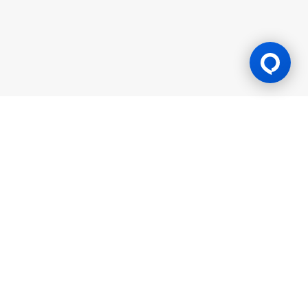
ใบอนุญาตเกม
BK8 ดำเนินการโดยบริษัท Mettlemind Tech Ltd. หมายเลขจดทะเบียน
15779 ที่อยู่จดทะเบียน: ฮัมชาโก, เมืองมูตซามูดู, เกาะอองฌวน , สหภาพคอ
โมโรส BK8ได้รับใบอนุญาตและอยู่ภายใต้การกำกับดูแลโดยรัฐบาลเกาะอองฌ
วน สหภาพคอโมโรส ภายใต้ใบอนุญาตเลขที่ ALSI-202504032-FI2 BK8
ปฏิบัติตามข้อกำหนดและกฎระเบียบทางกฎหมายอย่างเคร่งครัด และได้รับ