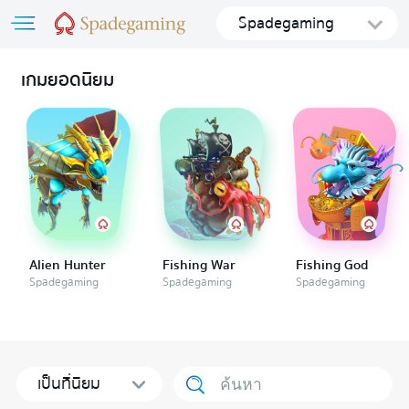
Spadegaming
เกมยอดนิยม
Alien Hunter
Fishing War
Fishing God
Spadegaming
Spadegaming
Spadegaming
เป็นที่นิยม