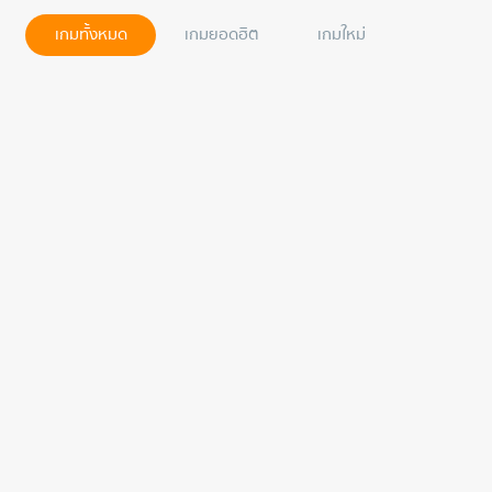
เกมทั้งหมด
เกมยอดฮิต
เกมใหม่