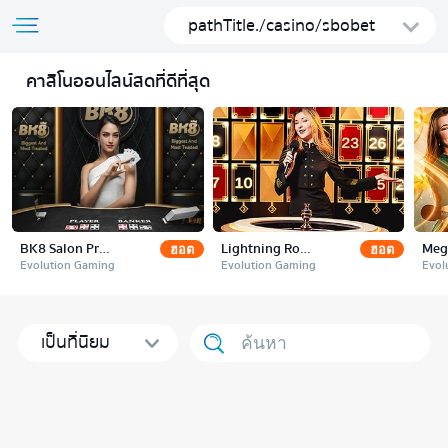
pathTitle./casino/sbobet
คาสิโนออนไลน์สดที่ดีที่สุด
BK8 Salon Prive Baccarat
Lightning Roulette
Meg
ฮอต
ฮอต
Evolution Gaming
Evolution Gaming
Evol
เป็นที่นิยม