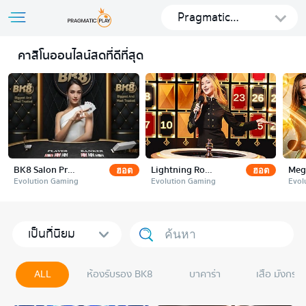
Pragmatic
Play
คาสิโนออนไลน์สดที่ดีที่สุด
BK8 Salon Prive Baccarat
Lightning Roulette
Meg
ฮอต
ฮอต
Evolution Gaming
Evolution Gaming
Evol
เป็นที่นิยม
ALL
ห้องรับรอง BK8
บาคาร่า
เสือ มังกร