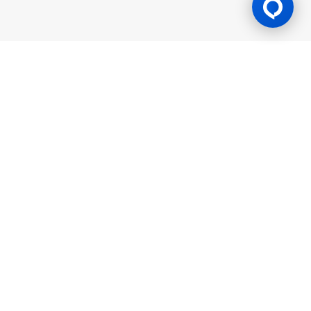
ใบอนุญาตเกม
BK8 ดำเนินการโดยบริษัท Mettlemind Tech Ltd. หมายเลขจดทะเบียน
15779 ที่อยู่จดทะเบียน: ฮัมชาโก, เมืองมูตซามูดู, เกาะอองฌวน , สหภาพคอ
โมโรส BK8ได้รับใบอนุญาตและอยู่ภายใต้การกำกับดูแลโดยรัฐบาลเกาะอองฌ
วน สหภาพคอโมโรส ภายใต้ใบอนุญาตเลขที่ ALSI-202504032-FI2 BK8
ปฏิบัติตามข้อกำหนดและกฎระเบียบทางกฎหมายอย่างเคร่งครัด และได้รับ
อนุญาตให้ดำเนินกิจกรรมการเดิมพันทุกประเภทอย่างถูกต้องตามกฎหมาย