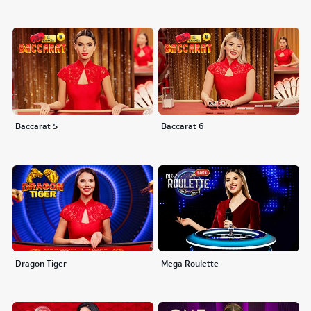
Baccarat 5
Baccarat 6
Dragon Tiger
Mega Roulette