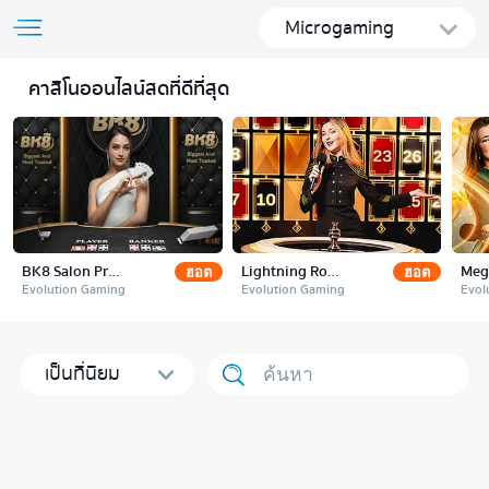
Microgaming
คาสิโนออนไลน์สดที่ดีที่สุด
BK8 Salon Prive Baccarat
Lightning Roulette
Meg
ฮอต
ฮอต
Evolution Gaming
Evolution Gaming
Evol
เป็นที่นิยม