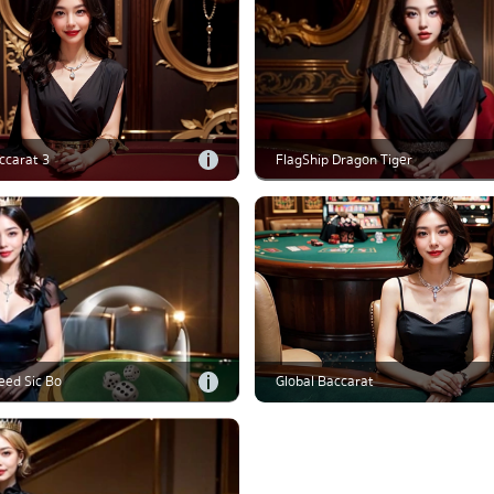
5,542,525.00
i*i*
674,112.00
a*i**8
5,529,344.00
4*
3,666,462.00
*1*
ccarat 3
FlagShip Dragon Tiger
7,482,436.00
*o*a*s*
7,384,603.00
e*7
9,234,705.00
*e*z*0*
7,945,746.00
**l*s
eed Sic Bo
Global Baccarat
6,471,582.00
*o*
9,459,185.00
*i*8