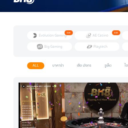
ฮอต
ฮอต
Evolution Gaming
AE Casino
Big Gaming
Playtech
ALL
บาคาร่า
เสือ มังกร
รูเล็ต
ไฮ
AE Casino / Baccarat
j*sh*
AE Casino / Baccarat
h*n*r
SA Gaming / Dragon Tiger
s*b**
AE Casino / Baccarat
*r*n*
SA Gaming / Baccarat
*a*b*