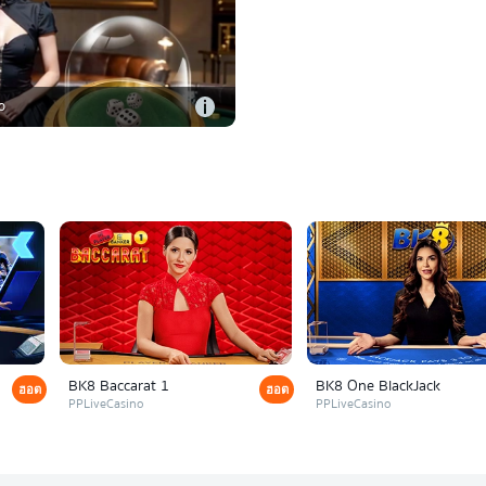
8,817,961.00
9,473,844.00
i**
o
8,667,585.00
*r*a*t*r*
6,246,561.00
*r*t*n
1,639,801.00
z
8,373,816.00
8*4*
2,033,377.00
**45
1,899,909.00
*
BK8 One BlackJack
BK8 Roulette
ฮอต
ฮอต
PPLiveCasino
PPLiveCasino
244,740.00
6*1
2,098,104.00
*m*