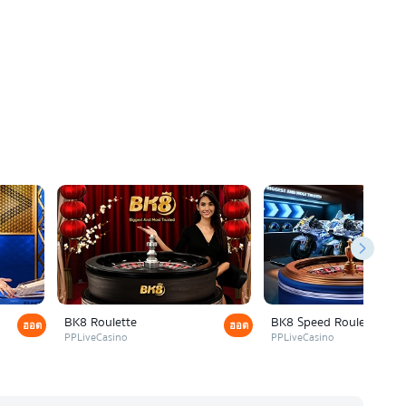
BK8 Speed Roulette
BK8 Vietnamese Speed Baccarat
ฮอต
ฮอต
PPLiveCasino
PPLiveCasino