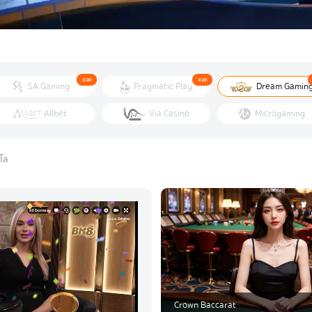
ฮอต
ฮอต
SA Gaming
Pragmatic Play
Dream Gamin
Allbet
Via Casino
Microgaming
โล
2,033,377.00
**45
1,899,909.00
*
244,740.00
6*1
2,098,104.00
*m*
195,087.00
*o
Crown Baccarat