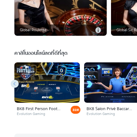
SA Gaming / Dragon Tiger
y**yi*
EBET / Baccarat
*u*z**
Global Roulette
Global Sic B
Evolution Gaming / Roulette
t*e*e
คาสิโนออนไลน์สดที่ดีที่สุด
EBET / Baccarat
*r**g
SA Gaming / SIC BO
*i**e*
SA Gaming / Dragon Tiger
z**i*
AE Casino / Baccarat
j*sh*
AE Casino / Baccarat
h*n*r
BK8 Salon Privé Baccarat 2
BK8 Baccarat 1
ฮอต
ฮอต
Evolution Gaming
PPLiveCasino
SA Gaming / Dragon Tiger
s*b**
AE Casino / Baccarat
*r*n*