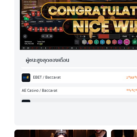
EBET / Baccarat
c***u
AE Casino / Baccarat
*u**2
SA Gaming / Dragon Tiger
*a*l*t
Dream Gaming E8 /Baccarat
a*r*a
ผู้ชนะสูงสุดของเดือน
EBET / Baccarat
z*aa*
AE Casino / Baccarat
**r*c*
Dream Gaming E8 /Baccarat
***r*f
Dream Gaming E8 /Baccarat
b*u*i*
Evolution Gaming / Baccarat
*i***