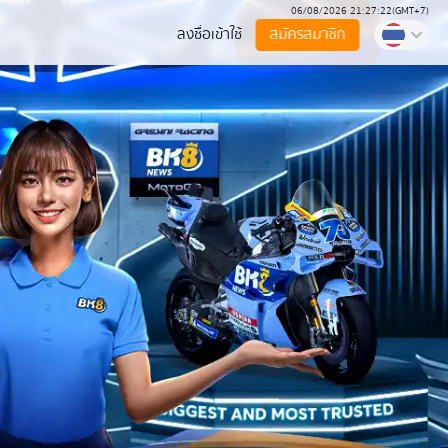
06/08/2026 21:27:24
(
GMT+7
)
ลงชื่อเข้าใช้
สมัครสมาชิก