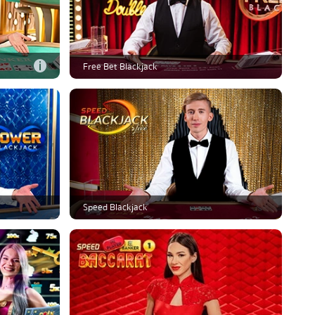
Free Bet Blackjack
Speed Blackjack