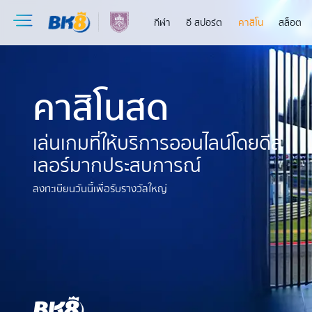
กีฬา
อี สปอร์ต
คาสิโน
สล็อต
คาสิโนสด
เล่นเกมที่ให้บริการออนไลน์โดยดีล
เลอร์มากประสบการณ์
ลงทะเบียนวันนี้เพื่อรับรางวัลใหญ่