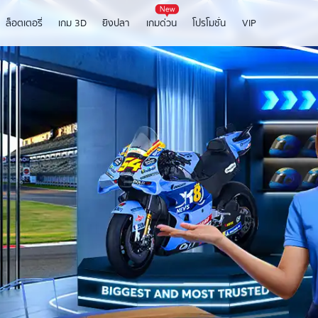
ล็อตเตอรี่
เกม 3D
ยิงปลา
เกมด่วน
โปรโมชั่น
VIP