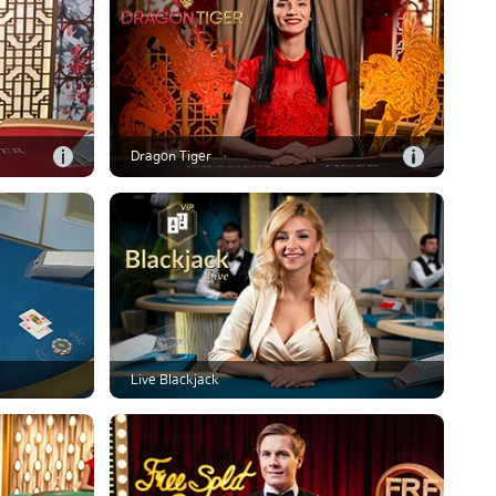
Dragon Tiger
Live Blackjack