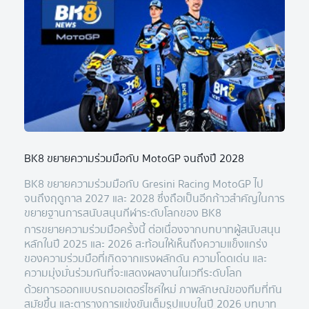
BK8 ขยายความร่วมมือกับ MotoGP จนถึงปี 2028
BK8 ขยายความร่วมมือกับ Gresini Racing MotoGP ไป
จนถึงฤดูกาล 2027 และ 2028 ซึ่งถือเป็นอีกก้าวสำคัญในการ
ขยายฐานการสนับสนุนกีฬาระดับโลกของ BK8
การขยายความร่วมมือครั้งนี้ ต่อเนื่องจากบทบาทผู้สนับสนุน
หลักในปี 2025 และ 2026 สะท้อนให้เห็นถึงความแข็งแกร่ง
ของความร่วมมือที่เกิดจากแรงผลักดัน ความโดดเด่น และ
ความมุ่งมั่นร่วมกันที่จะแสดงผลงานในเวทีระดับโลก
ด้วยการออกแบบรถมอเตอร์ไซค์ใหม่ ภาพลักษณ์ของทีมที่ทัน
สมัยขึ้น และตารางการแข่งขันเต็มรูปแบบในปี 2026 บทบาท