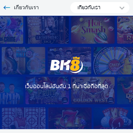
เกี่ยวกับเรา
เกี่ยวกับเรา
เว็บออนไลน์อันดับ 1 ที่น่าเชื่อถือที่สุด