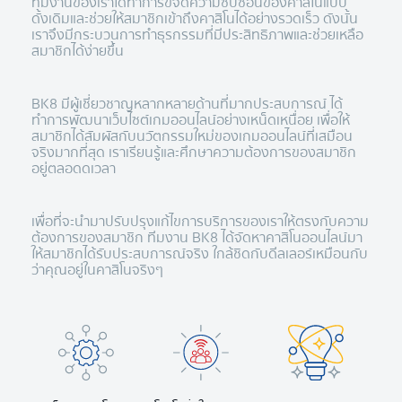
ทีมงานของเราได้ทำการขจัดความซับซ้อนของคาสิโนแบบ
ดั้งเดิมและช่วยให้สมาชิกเข้าถึงคาสิโนได้อย่างรวดเร็ว ดังนั้น
เราจึงมีกระบวนการทำธุรกรรมที่มีประสิทธิภาพและช่วยเหลือ
สมาชิกได้ง่ายขึ้น
BK8 มีผู้เชี่ยวชาญหลากหลายด้านที่มากประสบการณ์ ได้
ทำการพัฒนาเว็บไซต์เกมออนไลน์อย่างเหน็ดเหนื่อย เพื่อให้
สมาชิกได้สัมผัสกับนวัตกรรมใหม่ของเกมออนไลน์ที่เสมือน
จริงมากที่สุด เราเรียนรู้และศึกษาความต้องการของสมาชิก
อยู่ตลอดดเวลา
เพื่อที่จะนำมาปรับปรุงแก้ไขการบริการของเราให้ตรงกับความ
ต้องการของสมาชิก ทีมงาน BK8 ได้จัดหาคาสิโนออนไลน์มา
ให้สมาชิกได้รับประสบการณ์จริง ใกล้ชิดกับดีลเลอร์เหมือนกับ
ว่าคุณอยู่ในคาสิโนจริงๆ