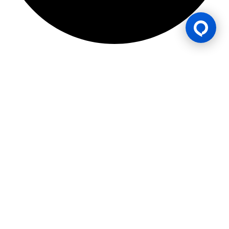
ใบอนุญาตเกม
BK8 ดำเนินการโดยบริษัท Mettlemind Tech Ltd. หมายเลขจดทะเบียน
15779 ที่อยู่จดทะเบียน: ฮัมชาโก, เมืองมูตซามูดู, เกาะอองฌวน , สหภาพคอ
โมโรส BK8ได้รับใบอนุญาตและอยู่ภายใต้การกำกับดูแลโดยรัฐบาลเกาะอองฌ
วน สหภาพคอโมโรส ภายใต้ใบอนุญาตเลขที่ ALSI-202504032-FI2 BK8
ปฏิบัติตามข้อกำหนดและกฎระเบียบทางกฎหมายอย่างเคร่งครัด และได้รับ
อนุญาตให้ดำเนินกิจกรรมการเดิมพันทุกประเภทอย่างถูกต้องตามกฎหมาย