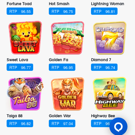
Fortune Toad
Hot Smash
Lightning Woman
RTP
96.55
RTP
96.75
RTP
96.81
Sweet Lava
Golden Fa
Diamond 7
RTP
96.77
RTP
96.95
RTP
96.74
Taiga 88
Golden War
Highway Bee
RTP
96.82
RTP
97.04
RTP
96.83