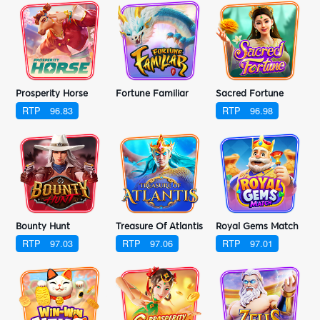
Prosperity Horse
Fortune Familiar
Sacred Fortune
RTP
96.83
RTP
96.98
Bounty Hunt
Treasure Of Atlantis
Royal Gems Match
RTP
97.03
RTP
97.06
RTP
97.01