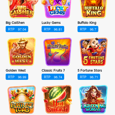
Big CaiShen
Lucky Gems
Buffalo King
RTP
97.04
RTP
96.81
RTP
96.7
Golden West
Classic Fruits 7
5 Fortune Stars
RTP
96.99
RTP
96.74
RTP
96.71