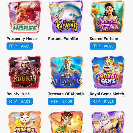
Prosperity Horse
Fortune Familiar
Sacred Fortune
RTP
96.83
RTP
96.98
Bounty Hunt
Treasure Of Atlantis
Royal Gems Match
RTP
97.03
RTP
97.06
RTP
97.01