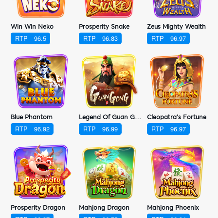
Win Win Neko
Prosperity Snake
Zeus Mighty Wealth
RTP
96.5
RTP
96.83
RTP
96.97
Blue Phantom
Legend Of Guan Gong
Cleopatra's Fortune
RTP
96.92
RTP
96.99
RTP
96.97
Prosperity Dragon
Mahjong Dragon
Mahjong Phoenix