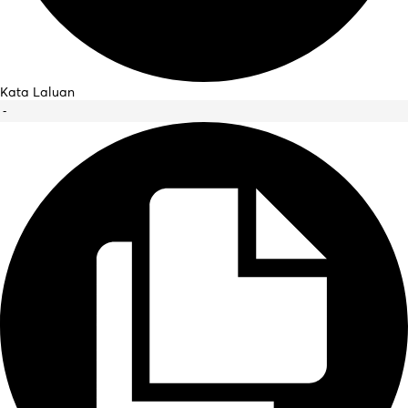
Kata Laluan