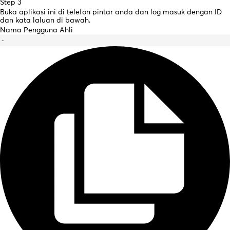
Step 3
Buka aplikasi ini di telefon pintar anda dan log masuk dengan ID
dan kata laluan di bawah.
Nama Pengguna Ahli