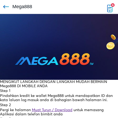
Mega888
MENGIKUT LANGKAH DENGAN LANGKAH MUDAH BERMAIN
Mega888 DI MOBILE ANDA
Step 1
Pindahkan kredit ke wallet Mega888 untuk mendapatkan ID dan
kata laluan log masuk anda di bahagian bawah halaman ini.
Step 2
Pergi ke halaman
Muat Turun / Download
untuk memasang
Aplikasi dalam telefon bimbit anda