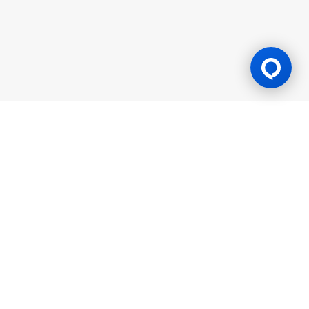
Lesen Permainan
BK8 diuruskan oleh Mettlemind Tech Ltd., nombor pendaftaran:
15779, dengan alamat berdaftar di Hamchako, Mutsamudu,
Pulau Autonomi Anjouan, Kesatuan Comoros. BK8 berlesen dan
dikawal selia oleh Kerajaan Pulau Autonomi Anjouan, Kesatuan