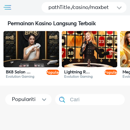
pathTitle./casino/maxbet
Permainan Kasino Langsung Terbaik
Popular
Popular
BK8 Salon Prive Baccarat
Lightning Roulette
Meg
Evolution Gaming
Evolution Gaming
Evol
Populariti