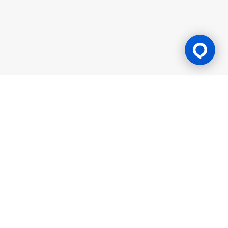
Lesen Permainan
BK8 diuruskan oleh Mettlemind Tech Ltd., nombor pendaftaran:
15779, dengan alamat berdaftar di Hamchako, Mutsamudu,
Pulau Autonomi Anjouan, Kesatuan Comoros. BK8 berlesen dan
dikawal selia oleh Kerajaan Pulau Autonomi Anjouan, Kesatuan