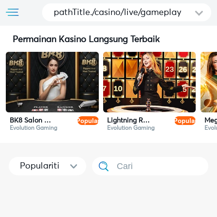
pathTitle./casino/live/gameplay
Permainan Kasino Langsung Terbaik
Popular
Popular
BK8 Salon Prive Baccarat
Lightning Roulette
Meg
Evolution Gaming
Evolution Gaming
Evol
Populariti