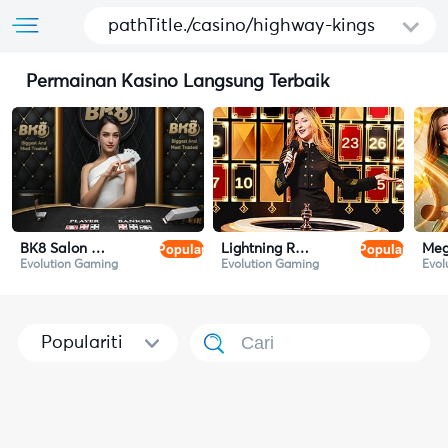
pathTitle./casino/highway-kings
Permainan Kasino Langsung Terbaik
Popular
Popular
BK8 Salon Prive Baccarat
Lightning Roulette
Meg
Evolution Gaming
Evolution Gaming
Evol
Populariti