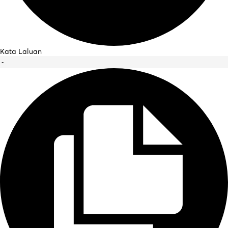
Kata Laluan