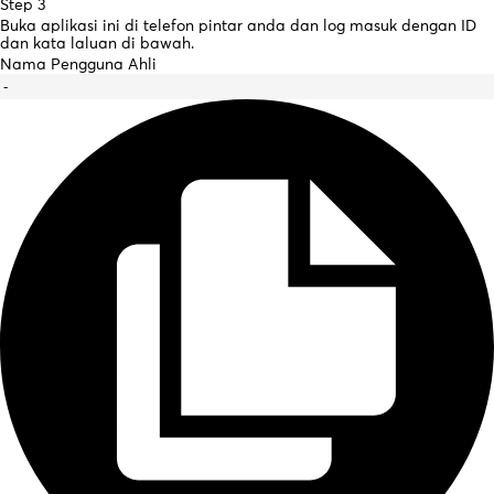
Step 3
Buka aplikasi ini di telefon pintar anda dan log masuk dengan ID
dan kata laluan di bawah.
Nama Pengguna Ahli