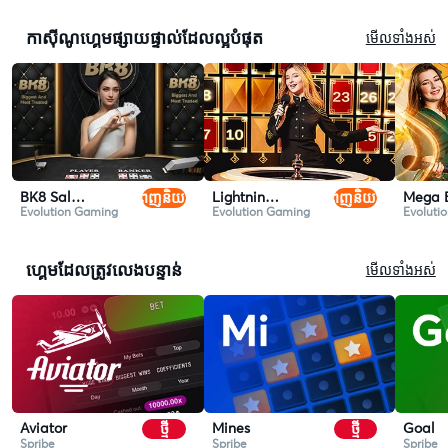
កាស៊ីណូហ្គេមផ្សាយផ្ទាល់ដែលល្អបំផុត
មើលទាំងអស់
BK8 Salon Prive Baccarat
Lightning Roulette
Mega B
ពេញនិយម
ពេញនិយម
Evolution Gaming
Evolution Gaming
Evoluti
ហ្គេមដែលត្រូវលេងបន្ទាន់
មើលទាំងអស់
Aviator
Mines
Goal
ថ្មី
ថ្មី
Spribe
Spribe
Spribe