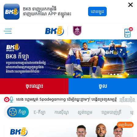
×
BK8 ទាញយកកម្មវិធី
ដោនឡូដ
ទាញយកកំណែ APP ឥឡូវនេះ
ចុះឈ្មោះ
ចូល
លេង ហ្គេមស្លត់ Spadegaming ដើម្បីឈ្នះភ្លាមៗ! បង្កើនទ្រព្យសម្បត្តិរបស់លោកអ្ន
ច្រើនទៀត
កីឡា
E-កីឡា
ការស៊ីណូ
ស្លត់ហ្គេម
ហ្គេមបាញ់ត្រី
ឆ្នោ
ពេញនិយម