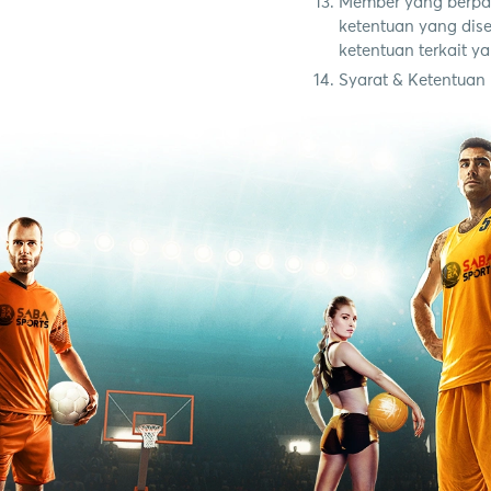
Member yang berpar
ketentuan yang dise
ketentuan terkait y
Syarat & Ketentuan