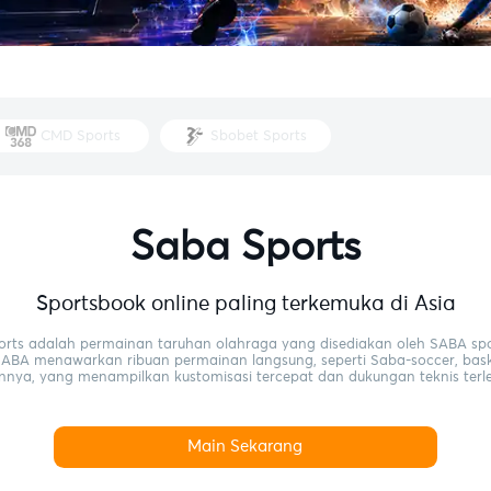
CMD Sports
Sbobet Sports
Saba Sports
Sportsbook online paling terkemuka di Asia
rts adalah permainan taruhan olahraga yang disediakan oleh SABA sp
ABA menawarkan ribuan permainan langsung, seperti Saba-soccer, basket,
innya, yang menampilkan kustomisasi tercepat dan dukungan teknis terl
Main Sekarang