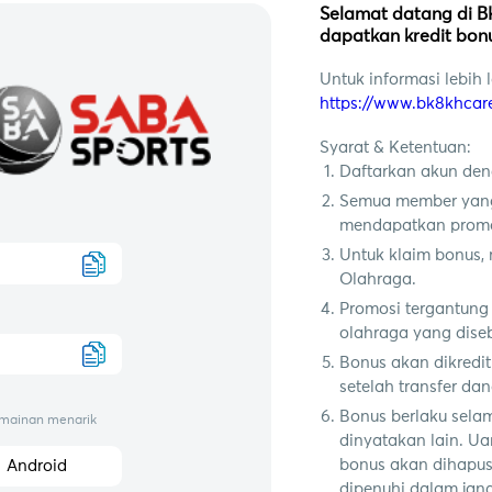
Selamat datang di B
dapatkan kredit bon
Untuk informasi lebih l
https://www.bk8khcar
Syarat & Ketentuan:
Daftarkan akun de
Semua member yang
mendapatkan promos
Untuk klaim bonus,
Olahraga.
Promosi tergantung 
olahraga yang diseb
Bonus akan dikredi
setelah transfer dan
Bonus berlaku selama
rmainan menarik
dinyatakan lain. 
bonus akan dihapus 
Android
dipenuhi dalam jan