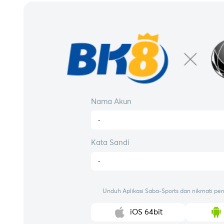
Nama Akun
Kata Sandi
Unduh Aplikasi Saba-Sports dan nikmati pe
iOS 64bit