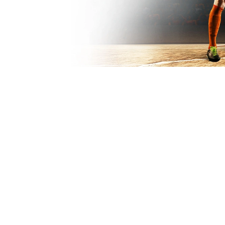
Perm
Lesen Permainan
Spo
E-S