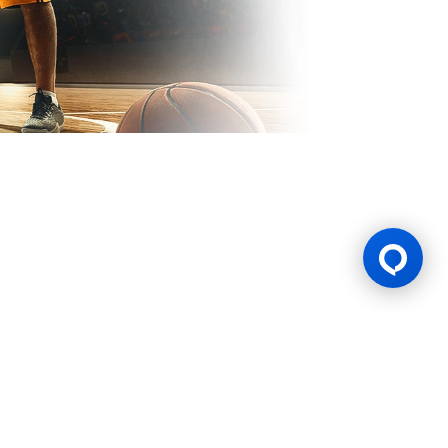
Indonesia