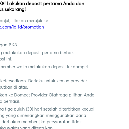
K8! Lakukan deposit pertama Anda dan
us sekarang!
anjut, silakan merujuk ke
e.com/id-id/promotion
ngan BK8.
 melakukan deposit pertama berhak
i ini.
 member wajib melakukan deposit ke dompet
ketersediaan. Berlaku untuk semua provider
utkan di atas.
tkan ke Dompet Provider Olahraga pilihan Anda
a berhasil.
 tiga puluh (30) hari setelah diterbitkan kecuali
Uang yang dimenangkan menggunakan dana
dari akun member jika persyaratan tidak
gka waktu yang ditentukan.