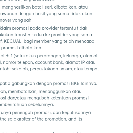
 menghasilkan batal, seri, dibatalkan, atau
erlawanan dengan hasil yang sama tidak akan
rnover yang sah.
aim promosi pada provider tertentu tidak
kukan transfer kedua ke provider yang sama
if, KECUALI bagi member yang telah mencapai
u promosi dibatalkan.
 oleh 1 (satu) akun perorangan, keluarga, alamat
, nomor telepon, account bank, alamat IP atau
ntoh: sekolah, perpustakaan umum, atau tempat
dapat digabungkan dengan promosi BK8 lainnya.
ah, membatalkan, menangguhkan atau
osi dan/atau mengubah ketentuan promosi
emberitahuan sebelumnya.
tunya penengah promosi, dan keputusannya
 the sole arbiter of the promotion, and its