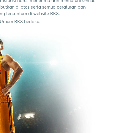
tisipasi harus menerima dan mematuhi semua
butkan di atas serta semua peraturan dan
ang tercantum di website BK8.
 Umum BK8 berlaku.