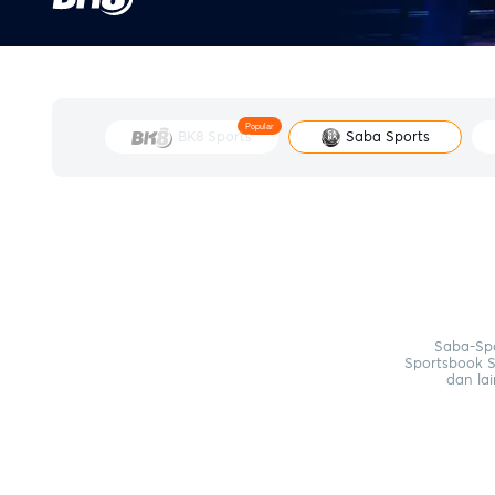
Popular
BK8 Sports
Saba Sports
Saba-Spo
Sportsbook S
dan la