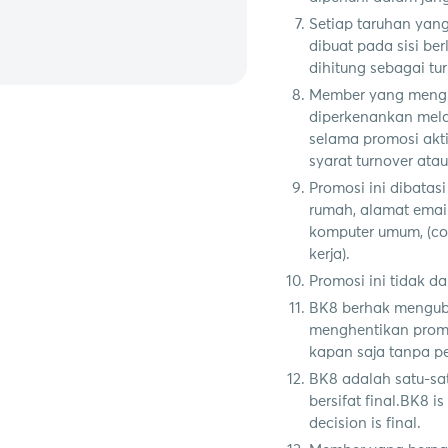
Setiap taruhan yang
dibuat pada sisi b
dihitung sebagai tu
Member yang mengkl
diperkenankan mela
selama promosi akt
syarat turnover ata
Promosi ini dibatasi
rumah, alamat email
komputer umum, (co
kerja).
Promosi ini tidak 
BK8 berhak mengub
menghentikan prom
kapan saja tanpa p
BK8 adalah satu-sa
bersifat final.BK8 is
decision is final.